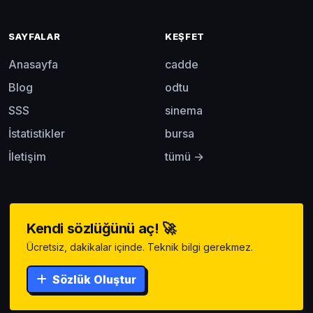
SAYFALAR
KEŞFET
Anasayfa
cadde
Blog
odtu
SSS
sinema
İstatistikler
bursa
İletişim
tümü →
Kendi sözlüğünü aç! 🚀
Ücretsiz, dakikalar içinde. Teknik bilgi gerekmez.
Sözlük Oluştur