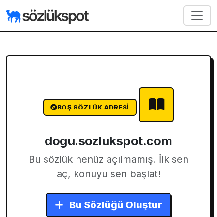
BOŞ SÖZLÜK ADRESI
dogu.sozlukspot.com
Bu sözlük henüz açılmamış. İlk sen
aç, konuyu sen başlat!
Bu Sözlüğü Oluştur